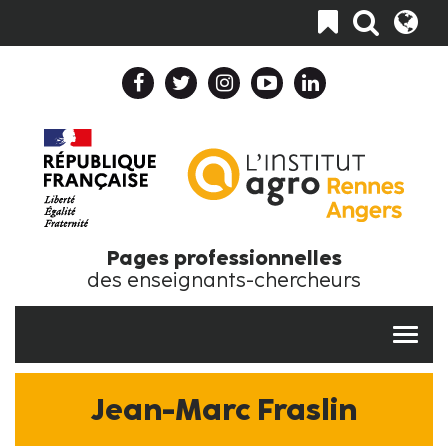
Aller
Toggle
au
navigation
contenu
principal
Header
Header
Top
Top
Navigation
Language
Collapse
Collapse
Fr
Fr
Pages professionnelles
des enseignants-chercheurs
Jean-Marc Fraslin