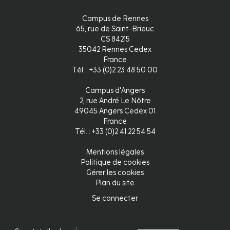
Campus de Rennes
65, rue de Saint-Brieuc
CS 84215
35042 Rennes Cedex
France
Tél. : +33 (0)2 23 48 50 00
Campus d'Angers
2, rue André Le Nôtre
49045 Angers Cedex 01
France
Tél. : +33 (0)2 41 22 54 54
Mentions légales
Pied
Politique de cookies
Gérer les cookies
de
Plan du site
page
Se connecter
Connexion
fr