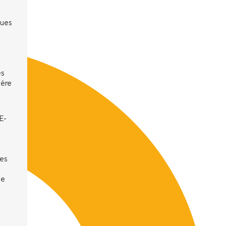
ques
és
ière
E-
les
ne