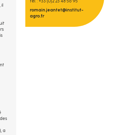
tél. : +33 (0)2 23 48 56 95
il
romain.jeantet@institut-
agro.fr
uit
rs
is
ent
é
 des
, a