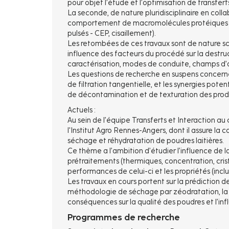
pour objet l’étude et l’optimisation de transfert
La seconde, de nature pluridisciplinaire en coll
comportement de macromolécules protéiques et
pulsés - CEP, cisaillement).
Les retombées de ces travaux sont de nature s
influence des facteurs du procédé sur la destr
caractérisation, modes de conduite, champs d’a
Les questions de recherche en suspens concernen
de filtration tangentielle, et les synergies pot
de décontamination et de texturation des prod
Actuels :
Au sein de l’équipe Transferts et Interaction a
l'Institut Agro Rennes-Angers, dont il assure la
séchage et réhydratation de poudres laitières.
Ce thème a l’ambition d’étudier l’influence de 
prétraitements (thermiques, concentration, cris
performances de celui-ci et les propriétés (incl
Les travaux en cours portent sur la prédictio
méthodologie de séchage par zéodratation, la d
conséquences sur la qualité des poudres et l’inf
Programmes de recherche