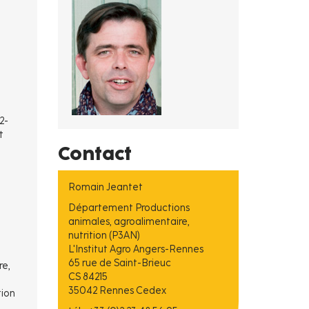
2-
t
Contact
Romain Jeantet
Département Productions
animales, agroalimentaire,
nutrition (P3AN)
L'Institut Agro Angers-Rennes
65 rue de Saint-Brieuc
re,
CS 84215
35042 Rennes Cedex
tion