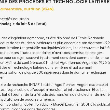
IE DES PROCÉDÉS ET TECHNOLOGIE LAITIÈRE
limentaire, nutrition (P3AN)
océdés industriels
nologie du lait & de l'œuf)
udes d’ingénieur agronome, et été diplômé de l’Ecole Nationale
ours de ses études supérieures et plus encore de son doctorat (199
ofiltration tangentielle aux liquides laitiers, il se découvre un intérê
res, que ses études secondaires n’avait pas permis de présager.
me pour ce sujet, souvent injustement considéré comme aride, en se
ur. Maître de conférences à l'Institut Agro Rennes-Angers de 1996 à
cédés et technologie laitière dans le même établissement.
spécialisation de plus de 500 ingénieurs dans le domaine technique
er.
mixte de recherche INRAE-l'Institut Agro Rennes-Angers « science et
 est responsable de l’équipe « transfert et interactions ». Elles l’ont
ait à l’œuf et de là à l’étude des transferts de chaleur et de matiè
ydratation de poudres laitières ».
ont conduit à l’obtention du prix Marcel Loncin en 2001, à la publica
s communications dans des congrès.