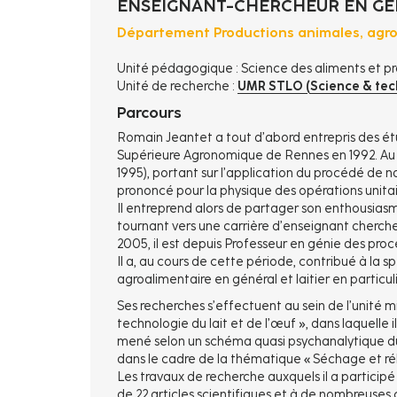
ENSEIGNANT-CHERCHEUR EN GÉN
Département Productions animales, agroa
Unité pédagogique : Science des aliments et pr
Unité de recherche :
UMR STLO (Science & tech
Parcours
Romain Jeantet a tout d’abord entrepris des ét
Supérieure Agronomique de Rennes en 1992. Au c
1995), portant sur l’application du procédé de nan
prononcé pour la physique des opérations unitai
Il entreprend alors de partager son enthousias
tournant vers une carrière d’enseignant cherche
2005, il est depuis Professeur en génie des pro
Il a, au cours de cette période, contribué à la 
agroalimentaire en général et laitier en particuli
Ses recherches s’effectuent au sein de l’unité 
technologie du lait et de l’œuf », dans laquelle il
mené selon un schéma quasi psychanalytique du l
dans le cadre de la thématique « Séchage et réh
Les travaux de recherche auxquels il a participé 
de 22 articles scientifiques et à de nombreuse