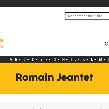
d
A
B
C
D
E
F
G
H
I
J
K
L
M
Navigation
principale
Romain Jeantet
fr