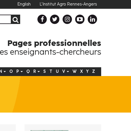
English
L'Institut Agro Rennes-Angers
Pages professionnelles
es enseignants-chercheurs
N
O
P
Q
R
S
T
U
V
W
X
Y
Z