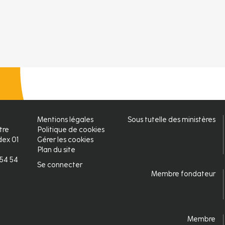
Mentions légales
Sous tutelle des ministères
Pied
tre
Politique de cookies
ex 01
Gérer les cookies
de
Plan du site
2 54 54
page
Se connecter
Connexion
Membre fondateur
fr
Membre