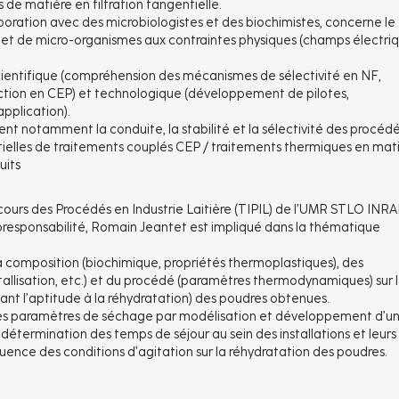
s de matière en filtration tangentielle.
aboration avec des microbiologistes et des biochimistes, concerne le
 de micro-organismes aux contraintes physiques (champs électri
cientifique (compréhension des mécanismes de sélectivité en NF,
uction en CEP) et technologique (développement de pilotes,
pplication).
t notamment la conduite, la stabilité et la sélectivité des procéd
entielles de traitements couplés CEP / traitements thermiques en mat
uits
u cours des Procédés en Industrie Laitière (TIPIL) de l’UMR STLO INRA
 coresponsabilité, Romain Jeantet est impliqué dans la thématique
la composition (biochimique, propriétés thermoplastiques), des
tallisation, etc.) et du procédé (paramètres thermodynamiques) sur 
uant l’aptitude à la réhydratation) des poudres obtenues.
n des paramètres de séchage par modélisation et développement d’u
étermination des temps de séjour au sein des installations et leurs
luence des conditions d’agitation sur la réhydratation des poudres.