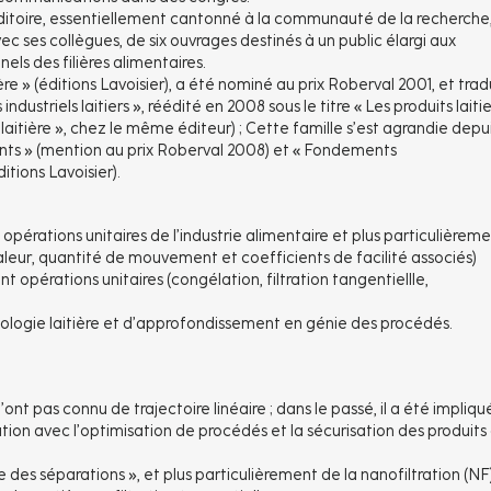
ditoire, essentiellement cantonné à la communauté de la recherche, 
ec ses collègues, de six ouvrages destinés à un public élargi aux
els des filières alimentaires.
re » (éditions Lavoisier), a été nominé au prix Roberval 2001, et trad
striels laitiers », réédité en 2008 sous le titre « Les produits laitie
 laitière », chez le même éditeur) ; Cette famille s’est agrandie depu
ents » (mention au prix Roberval 2008) et « Fondements
itions Lavoisier).
érations unitaires de l’industrie alimentaire et plus particulièrem
haleur, quantité de mouvement et coefficients de facilité associés)
nt opérations unitaires (congélation, filtration tangentiellle,
logie laitière et d’approfondissement en génie des procédés.
nt pas connu de trajectoire linéaire ; dans le passé, il a été impliqu
ion avec l’optimisation de procédés et la sécurisation des produits
des séparations », et plus particulièrement de la nanofiltration (NF)