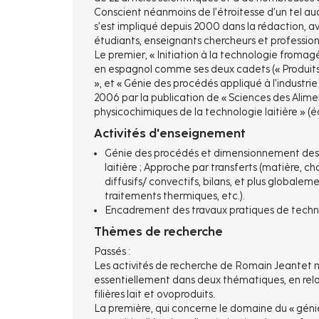
Conscient néanmoins de l’étroitesse d’un tel au
s’est impliqué depuis 2000 dans la rédaction, av
étudiants, enseignants chercheurs et professionn
Le premier, « Initiation à la technologie fromagè
en espagnol comme ses deux cadets (« Produits indu
», et « Génie des procédés appliqué à l’industrie
2006 par la publication de « Sciences des Alim
physicochimiques de la technologie laitière » (éd
Activités d'enseignement
Génie des procédés et dimensionnement des op
laitière ; Approche par transferts (matière, c
diffusifs/ convectifs, bilans, et plus globaleme
traitements thermiques, etc.).
Encadrement des travaux pratiques de techno
Thèmes de recherche
Passés :
Les activités de recherche de Romain Jeantet n’o
essentiellement dans deux thématiques, en relat
filières lait et ovoproduits.
La première, qui concerne le domaine du « génie 