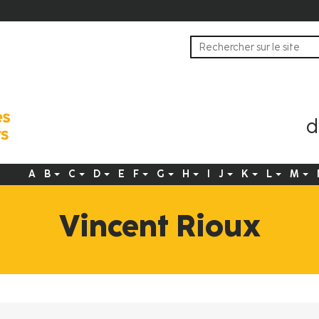
d
A
B
C
D
E
F
G
H
I
J
K
L
M
Navigation
principale
Vincent Rioux
fr