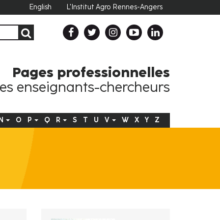
English
L'Institut Agro Rennes-Angers
Pages professionnelles
es enseignants-chercheurs
N
O
P
Q
R
S
T
U
V
W
X
Y
Z