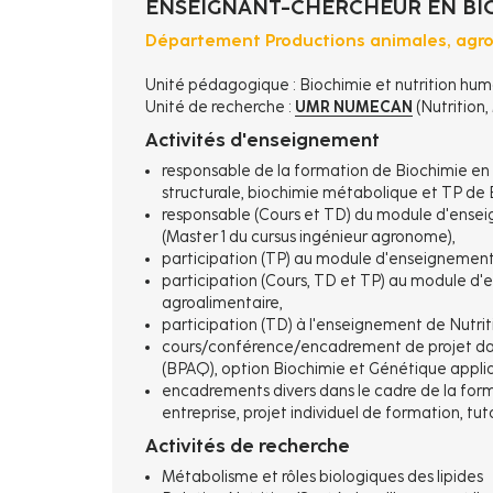
ENSEIGNANT-CHERCHEUR EN BIO
Département Productions animales, agroa
Unité pédagogique : Biochimie et nutrition hu
Unité de recherche :
UMR NUMECAN
(Nutrition
Activités d'enseignement
responsable de la formation de Biochimie en 
structurale, biochimie métabolique et TP de 
responsable (Cours et TD) du module d'enseig
(Master 1 du cursus ingénieur agronome),
participation (TP) au module d'enseignement
participation (Cours, TD et TP) au module d
agroalimentaire,
participation (TD) à l'enseignement de Nutrit
cours/conférence/encadrement de projet dan
(BPAQ), option Biochimie et Génétique appliqu
encadrements divers dans le cadre de la forma
entreprise, projet individuel de formation, tut
Activités de recherche
Métabolisme et rôles biologiques des lipides