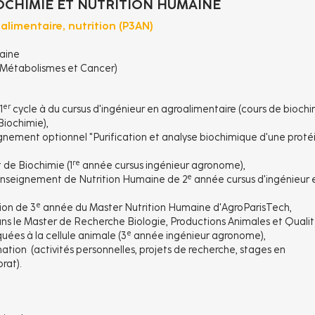
CHIMIE ET NUTRITION HUMAINE
limentaire, nutrition (P3AN)
maine
, Métabolismes et Cancer)
er
1
cycle à du cursus d'ingénieur en agroalimentaire (cours de bioch
Biochimie),
nement optionnel "Purification et analyse biochimique d'une proté
re
 de Biochimie (1
année cursus ingénieur agronome),
e
'enseignement de Nutrition Humaine de 2
année cursus d'ingénieur 
e
ion de 3
année du Master Nutrition Humaine d'AgroParisTech,
s le Master de Recherche Biologie, Productions Animales et Quali
e
ées à la cellule animale (3
année ingénieur agronome),
tion (activités personnelles, projets de recherche, stages en
orat).