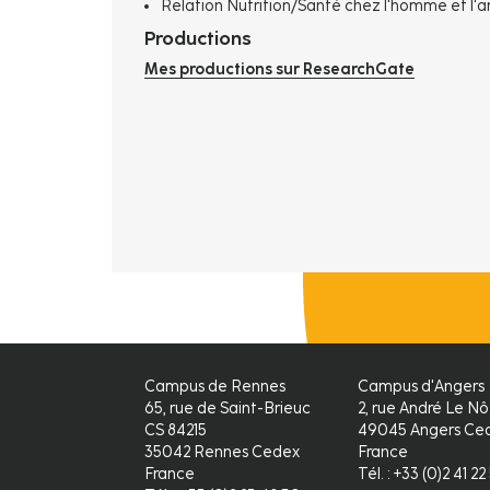
Relation Nutrition/Santé chez l'homme et l'a
Productions
Mes productions sur ResearchGate
Campus de Rennes
Campus d'Angers
65, rue de Saint-Brieuc
2, rue André Le Nô
CS 84215
49045 Angers Ced
35042 Rennes Cedex
France
France
Tél. : +33 (0)2 41 2