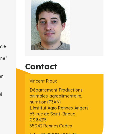
imie
ine"
Contact
en
Vincent Rioux
Département Productions
té
animales, agroalimentaire,
nutrition (P3AN)
L’Institut Agro Rennes-Angers
65, rue de Saint-Brieuc
CS 84215
35042 Rennes Cedex